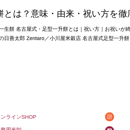
餅とは？意味・由来・祝い方を徹
一生餅 名古屋式・足型一升餅とは｜祝い方｜お祝いが
日善太郎 Zentaro／小川屋米穀店 名古屋式足型一升
オンラインSHOP
業務用米卸