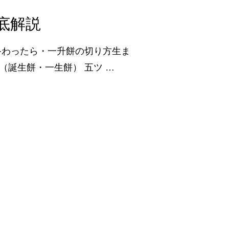
底解説
終わったら・一升餅の切り方生ま
餅（誕生餅・一生餅） 五ツ …