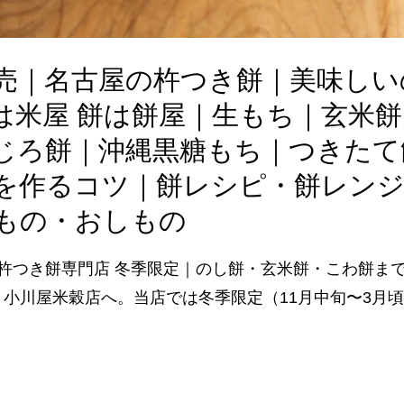
売｜名古屋の杵つき餅｜美味しい
は米屋 餅は餅屋｜生もち｜玄米
じろ餅｜沖縄黒糖もち｜つきたて
を作るコツ｜餅レシピ・餅レン
もの・おしもの
杵つき餅専門店 冬季限定｜のし餅・玄米餅・こわ餅まで
ro・小川屋米穀店へ。当店では冬季限定（11月中旬〜3月